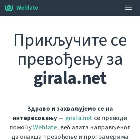
Weblate
Нави
Прикључите се
превођењу за
girala.net
Здраво и захваљујемо се на
интересовању
—
girala.net
се преводи
помоћу
Weblate
, веб алата направљеног
да олакша превођење и програмерима