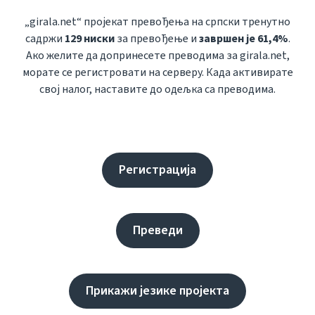
„girala.net“ пројекат превођења на српски тренутно
садржи
129 ниски
за превођење и
завршен је 61,4%
.
Ако желите да допринесете преводима за girala.net,
морате се регистровати на серверу. Када активирате
свој налог, наставите до одељка са преводима.
Регистрација
Преведи
Прикажи језике пројекта