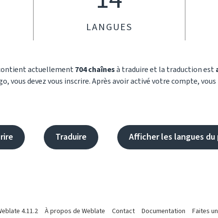
LANGUES
 contient actuellement
704 chaînes
à traduire et la traduction est
o, vous devez vous inscrire. Après avoir activé votre compte, vous
rire
Traduire
Afficher les langues du 
eblate 4.11.2
À propos de Weblate
Contact
Documentation
Faites u