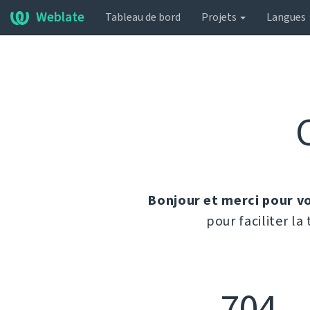
Weblate
Tableau de bord
Projets
Langues
Bonjour et merci pour vo
pour faciliter l
704