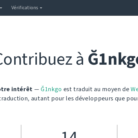
Vérifications
Contribuez à
Ğ1nkg
tre intérêt
—
Ğ1nkgo
est traduit au moyen de
We
a traduction, autant pour les développeurs que pour
14