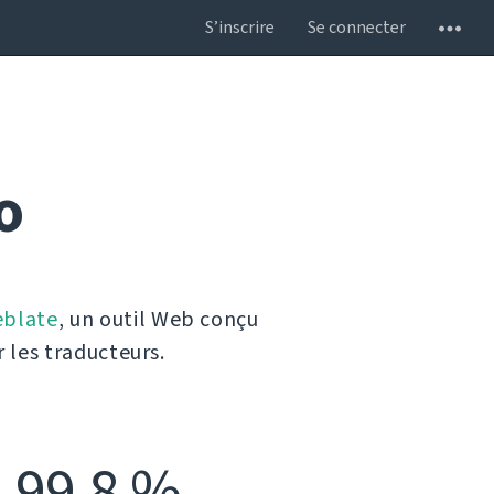
S’inscrire
Se connecter
o
blate
, un outil Web conçu
 les traducteurs.
99,8 %